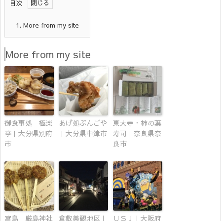
目次
1.
More from my site
More from my site
御食事処 極楽
あげ処ぶんごや
東大寺・柿の葉
亭｜大分県別府
｜大分県中津市
寿司｜奈良県奈
市
良市
宮島 厳島神社
倉敷美観地区｜
ＵＳＪ｜大阪府