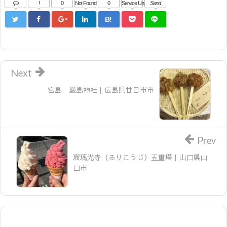
!
0
Not Found
0
Service Una
Send
B!
Next
宮島 厳島神社｜広島県廿日市市
Prev
瑠璃光寺（るりこうじ）五重塔｜山口県山
口市