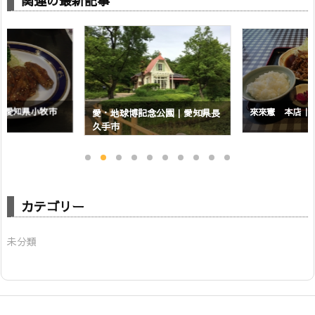
関連の最新記事
｜愛知県小牧市
來來憲 本店｜
愛・地球博記念公園｜愛知県長
久手市
カテゴリー
未分類