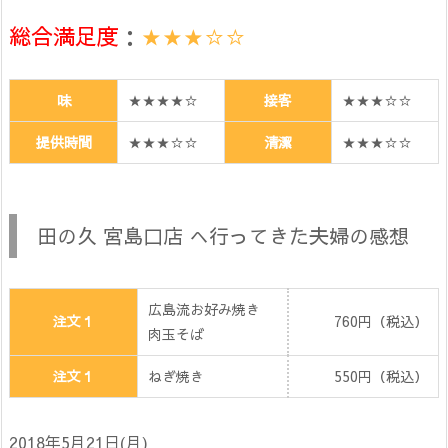
総合満足度
：
★★★☆☆
味
★★★★☆
接客
★★★☆☆
提供時間
★★★☆☆
清潔
★★★☆☆
田の久 宮島口店 へ行ってきた夫婦の感想
広島流お好み焼き
注文１
760円（税込）
肉玉そば
注文１
ねぎ焼き
550円（税込）
2018年5月21日(月)