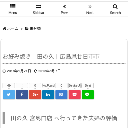
Menu
Sidebar
Prev
Next
Search
ホーム
>
未分類
お好み焼き 田の久｜広島県廿日市市
2018年5月21日
2018年8月7日
!
0
Not Found
0
Service Una
Send
B!
田の久 宮島口店 へ行ってきた夫婦の評価