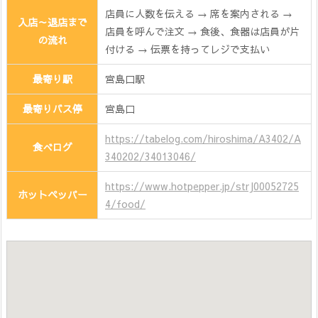
店員に人数を伝える → 席を案内される →
入店～退店まで
店員を呼んで注文 → 食後、食器は店員が片
の流れ
付ける → 伝票を持ってレジで支払い
最寄り駅
宮島口駅
最寄りバス停
宮島口
https://tabelog.com/hiroshima/A3402/A
食べログ
340202/34013046/
https://www.hotpepper.jp/strJ00052725
ホットペッパー
4/food/