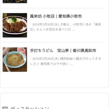
風来坊 小牧店｜愛知県小牧市
2018年5月30日(水) 夕飯は、小牧市にある「風来
坊」さんへ手羽先を食べに行 ...
手打ちうどん 宝山亭｜香川県高松市
2018年5月24日(木) 銭形砂絵へ観光で行ってきま
した♪ 乗用車ではやや狭い ...
ディスカッション