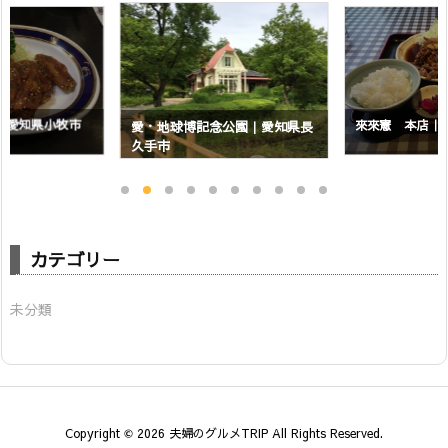
｜愛知県小牧市
來來憲 本店｜
愛・地球博記念公園｜愛知県長
久手市
カテゴリー
未分類
Copyright ©
2026
夫婦のグルメTRIP
All Rights Reserved.