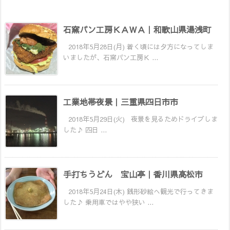
石窯パン工房ＫＡＷＡ｜和歌山県湯浅町
2018年5月28日(月) 着く頃には夕方になってしま
いましたが、石窯パン工房Ｋ ...
工業地帯夜景｜三重県四日市市
2018年5月29日(火) 夜景を見るためドライブしま
した♪ 四日 ...
手打ちうどん 宝山亭｜香川県高松市
2018年5月24日(木) 銭形砂絵へ観光で行ってきま
した♪ 乗用車ではやや狭い ...