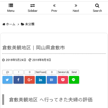
Menu
Sidebar
Prev
Next
Search
ホーム
>
未分類
倉敷美観地区｜岡山県倉敷市
2018年5月24日
2018年8月9日
!
0
Not Found
0
Service Una
Send
B!
倉敷美観地区 へ行ってきた夫婦の評価