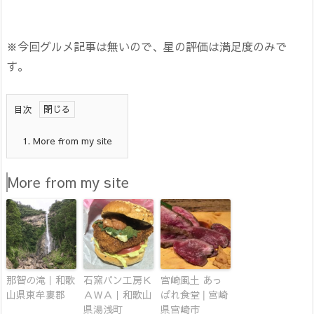
※今回グルメ記事は無いので、星の評価は満足度のみで
す。
目次
1.
More from my site
More from my site
那智の滝｜和歌
石窯パン工房Ｋ
宮崎風土 あっ
山県東牟婁郡
ＡＷＡ｜和歌山
ぱれ食堂 | 宮崎
県湯浅町
県宮崎市