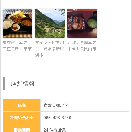
來來憲 本店｜
マイントピア別
かばくろ総本店
三重県四日市市
子｜愛媛県新居
｜岡山県岡山市
浜市
店舗情報
店名
倉敷美観地区
お問い合わせ
086-426-3030
営業時間
24 時間営業